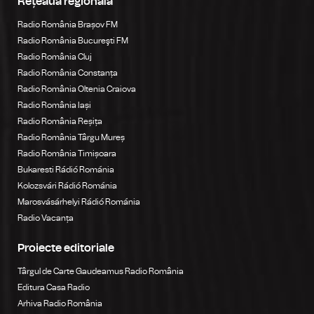
Rețeaua regională
Radio România Brașov FM
Radio România Bucureşti FM
Radio România Cluj
Radio România Constanța
Radio România Oltenia Craiova
Radio România Iași
Radio România Reșița
Radio România Târgu Mureș
Radio România Timișoara
Bukaresti Rádió Románia
Kolozsvári Rádió Románia
Marosvásárhelyi Rádió Románia
Radio Vacanța
Proiecte editoriale
Târgul de Carte Gaudeamus Radio România
Editura Casa Radio
Arhiva Radio România