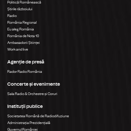
Politică Românească
Știrile războiului
Radio
România Regional
Eu aleg România
România de Nota 10
Ambasadorii Științei
Work and live
Agenție de presă
Rador Radio România
Concerte și evenimente
Sala Radio & Orchestre și Coruri
Instituții publice
Societatea Română de Radiodifuziune
Administrația Prezidențială
Guvernul României