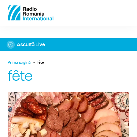
Ascultă Live
Prima pagină
»
fête
fête