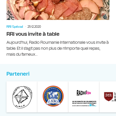
RRI Spécial
25.12.2020
RRI vous invite à table
Aujourd'hui, Radio Roumanie Internationale vous invite à
table. Et il s'agit pas non plus de n'importe quel repas,
mais du fameux...
Parteneri
Muzeul Național al Țăran
Liga Stu