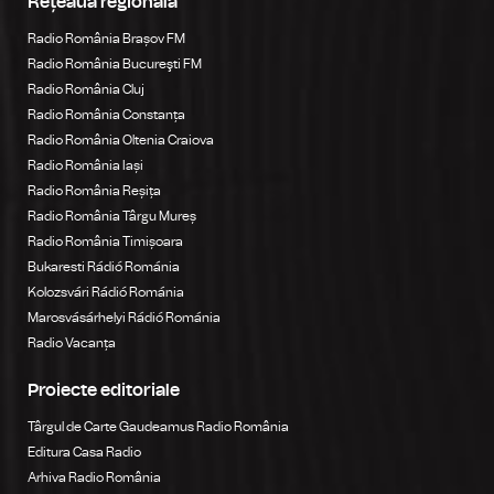
Rețeaua regională
Radio România Brașov FM
Radio România Bucureşti FM
Radio România Cluj
Radio România Constanța
Radio România Oltenia Craiova
Radio România Iași
Radio România Reșița
Radio România Târgu Mureș
Radio România Timișoara
Bukaresti Rádió Románia
Kolozsvári Rádió Románia
Marosvásárhelyi Rádió Románia
Radio Vacanța
Proiecte editoriale
Târgul de Carte Gaudeamus Radio România
Editura Casa Radio
Arhiva Radio România