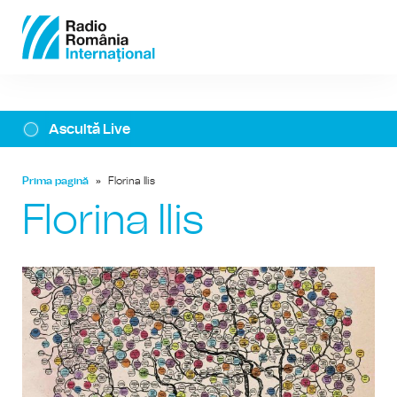
Ascultă Live
Prima pagină
»
Florina Ilis
Florina Ilis