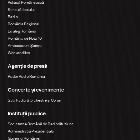
Politică Românească
Știrile războiului
Radio
România Regional
Eu aleg România
România de Nota 10
Ambasadorii Științei
Work and live
Agenție de presă
Rador Radio România
Concerte și evenimente
Sala Radio & Orchestre și Coruri
Instituții publice
Societatea Română de Radiodifuziune
Administrația Prezidențială
Guvernul României