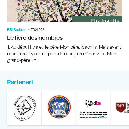
RRI Spécial
27.04.2021
Le livre des nombres
1. Au début il y a eu le père. Mon père. Ioachim. Mais avant
mon père, il y a eu le père de mon père. Gherasim. Mon
grand-père. Et...
Parteneri
Muzeul Național al Țăran
Liga Stu