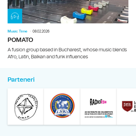
Music Time
08.02.2026
POMATO
A fusion group based in Bucharest, whose music blends
Afro, Latin, Balkan and funk influences
Parteneri
Muzeul Național al Țăran
Liga Stu