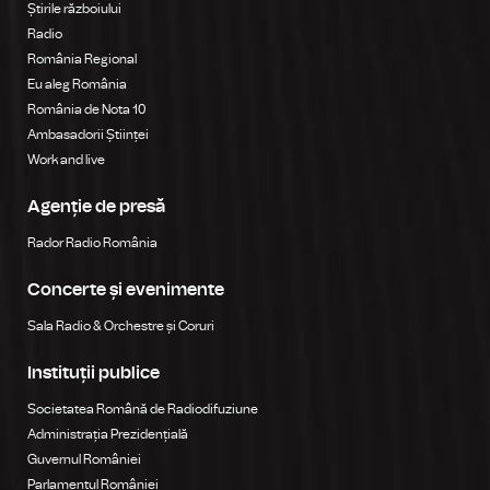
Știrile războiului
Radio
România Regional
Eu aleg România
România de Nota 10
Ambasadorii Științei
Work and live
Agenție de presă
Rador Radio România
Concerte și evenimente
Sala Radio & Orchestre și Coruri
Instituții publice
Societatea Română de Radiodifuziune
Administrația Prezidențială
Guvernul României
Parlamentul României