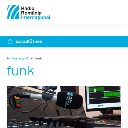
Ascultă Live
Prima pagină
»
funk
funk