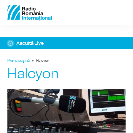
Ascultă Live
Prima pagină
»
Halcyon
Halcyon