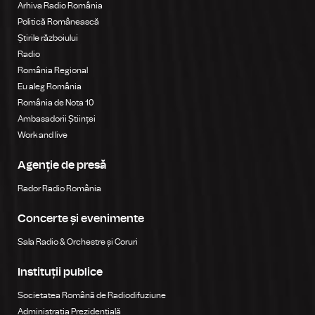
Arhiva Radio România
Politică Românească
Știrile războiului
Radio
România Regional
Eu aleg România
România de Nota 10
Ambasadorii Științei
Work and live
Agenție de presă
Rador Radio România
Concerte și evenimente
Sala Radio & Orchestre și Coruri
Instituții publice
Societatea Română de Radiodifuziune
Administrația Prezidențială