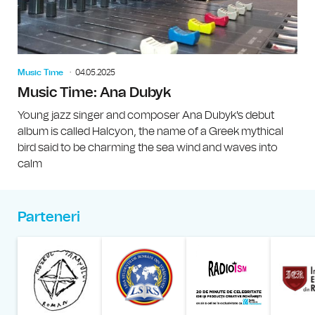
Music Time
04.05.2025
Music Time: Ana Dubyk
Young jazz singer and composer Ana Dubyk's debut
album is called Halcyon, the name of a Greek mythical
bird said to be charming the sea wind and waves into
calm
Parteneri
Muzeul Național al Țăran
Liga Stu