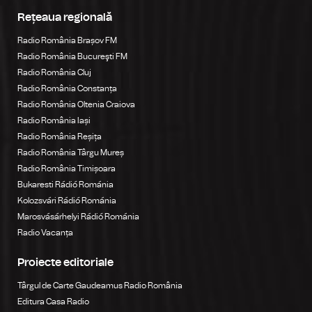
Rețeaua regională
Radio România Brașov FM
Radio România Bucureşti FM
Radio România Cluj
Radio România Constanța
Radio România Oltenia Craiova
Radio România Iași
Radio România Reșița
Radio România Târgu Mureș
Radio România Timișoara
Bukaresti Rádió Románia
Kolozsvári Rádió Románia
Marosvásárhelyi Rádió Románia
Radio Vacanța
Proiecte editoriale
Târgul de Carte Gaudeamus Radio România
Editura Casa Radio