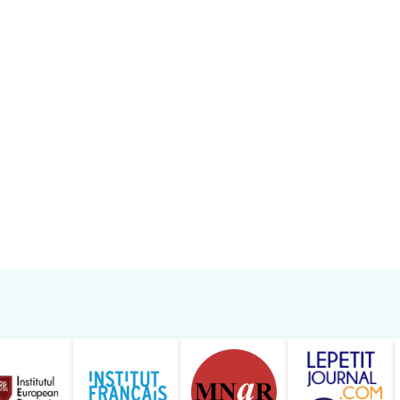
ăranului Român
Studentilor Romani din Strainatate - LSRS
Modernism | The Leading Romanian Art Magazine 
Institului European din România
Institutul France