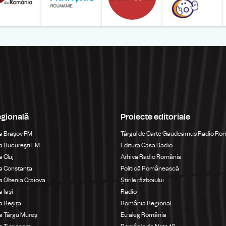
egională
Proiecte editoriale
a Brașov FM
Târgul de Carte Gaudeamus Radio Ro
 Bucureşti FM
Editura Casa Radio
 Cluj
Arhiva Radio România
a Constanța
Politică Românească
 Oltenia Craiova
Știrile războiului
 Iași
Radio
 Reșița
România Regional
a Târgu Mureș
Eu aleg România