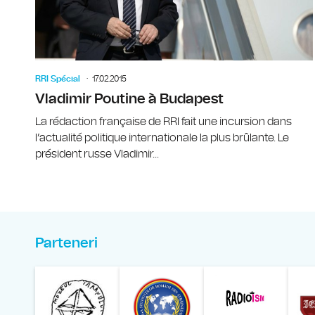
RRI Spécial
17.02.2015
Vladimir Poutine à Budapest
La rédaction française de RRI fait une incursion dans
l’actualité politique internationale la plus brûlante. Le
président russe Vladimir...
Parteneri
Muzeul Național al Ț
Liga 