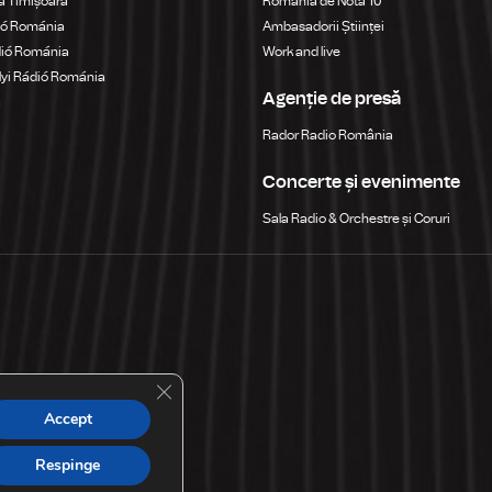
a Timișoara
România de Nota 10
ió Románia
Ambasadorii Științei
dió Románia
Work and live
yi Rádió Románia
Agenție de presă
a
Rador Radio România
Concerte și evenimente
Sala Radio & Orchestre și Coruri
Close GDPR Cookie Banner
Accept
Respinge