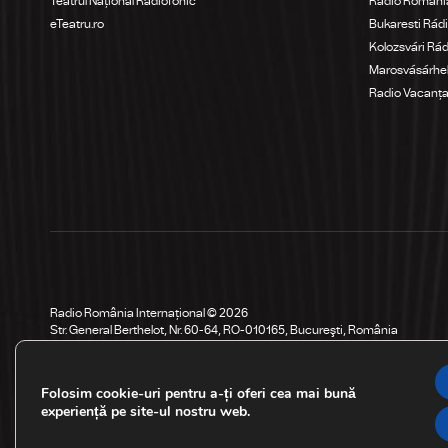
Teatrul Național Radiofonic
Radio Români
eTeatru.ro
Bukaresti Rád
Kolozsvári Rá
Marosvásárhel
Radio Vacanț
Radio România Internațional © 2026
Str. General Berthelot, Nr. 60-64, RO-010165, Bucureşti, România
Folosim cookie-uri pentru a-ți oferi cea mai bună
experiență pe site-ul nostru web.