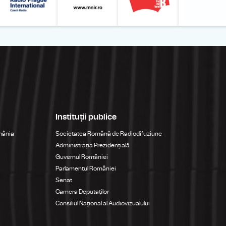
Instituții publice
mânia
Societatea Română de Radiodifuziune
Administrația Prezidențială
Guvernul României
Parlamentul României
Senat
Camera Deputaților
Consiliul Național al Audiovizualului