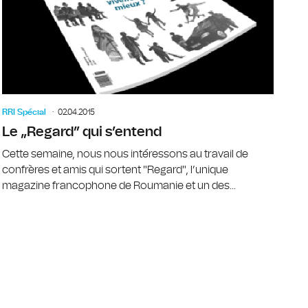
RRI Spécial
02.04.2015
Le „Regard” qui s’entend
Cette semaine, nous nous intéressons au travail de
confrères et amis qui sortent "Regard", l’unique
magazine francophone de Roumanie et un des...
r Poutine à Budapest