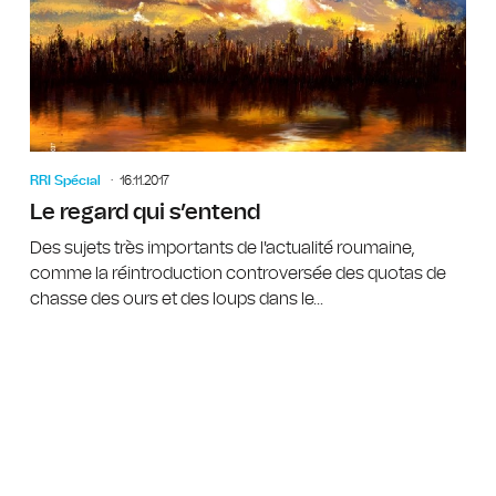
RRI Spécial
16.11.2017
Le regard qui s’entend
Des sujets très importants de l'actualité roumaine,
comme la réintroduction controversée des quotas de
chasse des ours et des loups dans le...
Vladimi