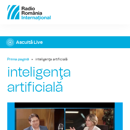
Ascultă Live
Prima pagină
»
inteligenţa artificială
inteligenţa
artificială