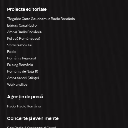
Proiecte editoriale
Târgul de Carte Gaudeamus Radio România
Editura Casa Radio
Arhiva Radio România
Politică Românească
Știrile războiului
Radio
România Regional
Eu aleg România
România de Nota 10
Ambasadorii Științei
Work and live
Agenție de presă
Rador Radio România
Concerte și evenimente
Sala Radio & Orchestre și Coruri