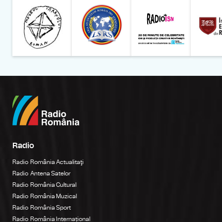
Muzeul Național al Țăran
Liga Stu
Radio
Radio România Actualitaţi
Radio Antena Satelor
Radio România Cultural
Radio România Muzical
Radio România Sport
Radio România Internațional