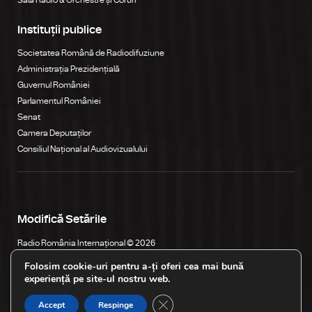
Instituții publice
Societatea Română de Radiodifuziune
Administrația Prezidențială
Guvernul României
Parlamentul României
Senat
Camera Deputaților
Consiliul Național al Audiovizualului
Modifică Setările
Radio România Internațional © 2026
Str. General Berthelot, Nr. 60-64, RO-010165, Bucureşti, România
Folosim cookie-uri pentru a-ți oferi cea mai bună
experiență pe site-ul nostru web.
Close GDPR Cookie Banner
Accept
Respinge