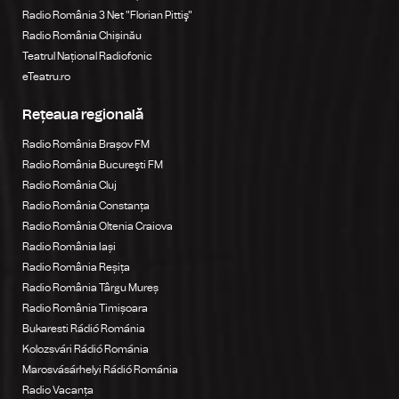
Radio România 3 Net "Florian Pittiş"
Radio România Chișinău
Teatrul Național Radiofonic
eTeatru.ro
Rețeaua regională
Radio România Brașov FM
Radio România Bucureşti FM
Radio România Cluj
Radio România Constanța
Radio România Oltenia Craiova
Radio România Iași
Radio România Reșița
Radio România Târgu Mureș
Radio România Timișoara
Bukaresti Rádió Románia
Kolozsvári Rádió Románia
Marosvásárhelyi Rádió Románia
Radio Vacanța