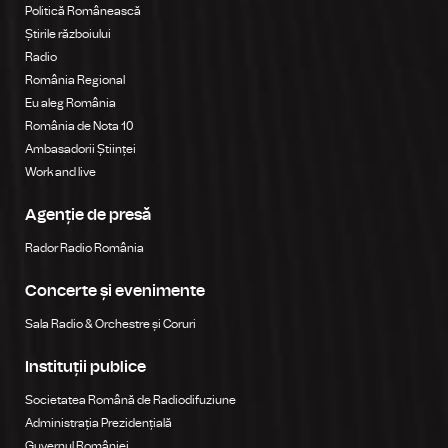
Politică Românească
Știrile războiului
Radio
România Regional
Eu aleg România
România de Nota 10
Ambasadorii Științei
Work and live
Agenție de presă
Rador Radio România
Concerte și evenimente
Sala Radio & Orchestre și Coruri
Instituții publice
Societatea Română de Radiodifuziune
Administrația Prezidențială
Guvernul României