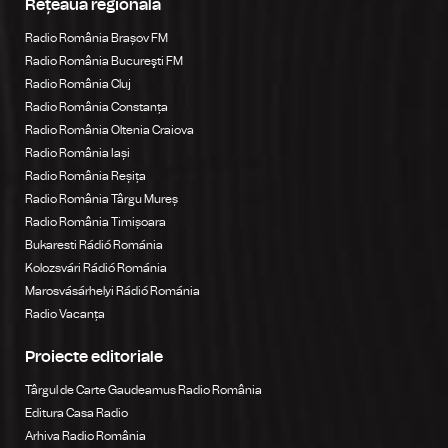
Rețeaua regională
Radio România Brașov FM
Radio România Bucureşti FM
Radio România Cluj
Radio România Constanța
Radio România Oltenia Craiova
Radio România Iași
Radio România Reșița
Radio România Târgu Mureș
Radio România Timișoara
Bukaresti Rádió Románia
Kolozsvári Rádió Románia
Marosvásárhelyi Rádió Románia
Radio Vacanța
Proiecte editoriale
Târgul de Carte Gaudeamus Radio România
Editura Casa Radio
Arhiva Radio România