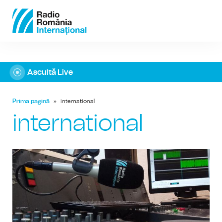
Ascultă Live
Prima pagină
»
international
international