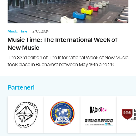
Music Time
27.05.2024
Music Time: The International Week of
New Music
The 33rd edition of The International Week of New Music
took place in Bucharest between May 19th and 26.
Parteneri
Muzeul Național al Țăran
Liga Stu