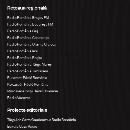
Rețeaua regională
Radio România Brașov FM
Radio România Bucureşti FM
Radio România Cluj
Radio România Constanța
Radio România Oltenia Craiova
Radio România Iași
Radio România Reșița
Radio România Târgu Mureș
Radio România Timișoara
Bukaresti Rádió Románia
Kolozsvári Rádió Románia
Marosvásárhelyi Rádió Románia
Radio Vacanța
Proiecte editoriale
Târgul de Carte Gaudeamus Radio România
Editura Casa Radio