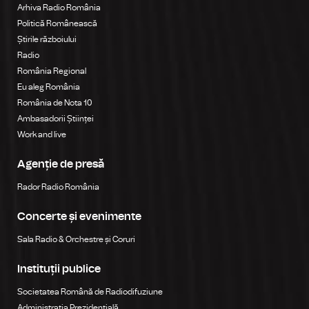
Arhiva Radio România
Politică Românească
Știrile războiului
Radio
România Regional
Eu aleg România
România de Nota 10
Ambasadorii Științei
Work and live
Agenție de presă
Rador Radio România
Concerte și evenimente
Sala Radio & Orchestre și Coruri
Instituții publice
Societatea Română de Radiodifuziune
Administrația Prezidențială