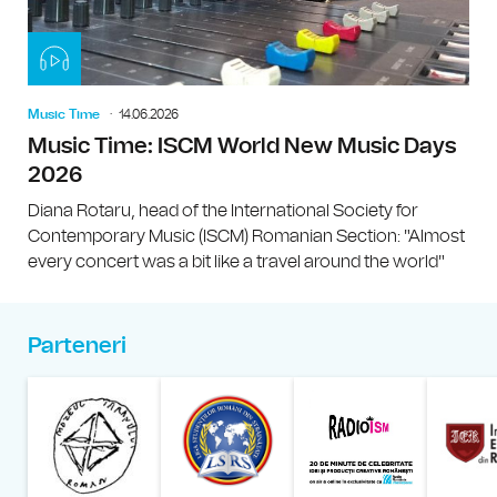
Music Time
14.06.2026
Music Time: ISCM World New Music Days
2026
Diana Rotaru, head of the International Society for
Contemporary Music (ISCM) Romanian Section: "Almost
every concert was a bit like a travel around the world"
Parteneri
Muzeul Național al Țăran
Liga Stu