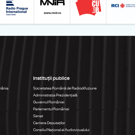
Instituții publice
mânia
Societatea Română de Radiodifuziune
Administrația Prezidențială
Guvernul României
Parlamentul României
Senat
Camera Deputaților
Consiliul Național al Audiovizualului