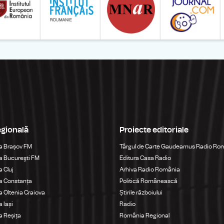
egională
Proiecte editoriale
a Brașov FM
Târgul de Carte Gaudeamus Radio Ro
 Bucureşti FM
Editura Casa Radio
 Cluj
Arhiva Radio România
a Constanța
Politică Românească
 Oltenia Craiova
Știrile războiului
 Iași
Radio
 Reșița
România Regional