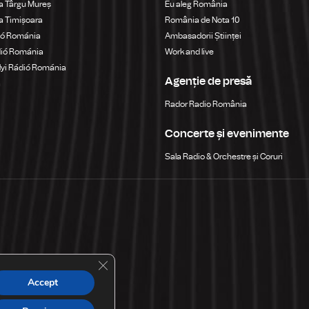
a Târgu Mureș
Eu aleg România
a Timișoara
România de Nota 10
ió Románia
Ambasadorii Științei
dió Románia
Work and live
yi Rádió Románia
Agenție de presă
a
Rador Radio România
Concerte și evenimente
Sala Radio & Orchestre și Coruri
Close GDPR Cookie Banner
Accept