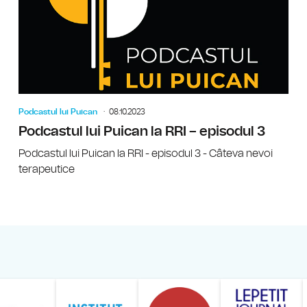
Podcastul lui Puican
08.10.2023
Podcastul lui Puican la RRI – episodul 3
Podcastul lui Puican la RRI - episodul 3 - Câteva nevoi
terapeutice
ăranului Român
Studentilor Romani din Strainatate - LSRS
Modernism | The Leading Romanian Art Magazine 
Institului European din România
Institutul France