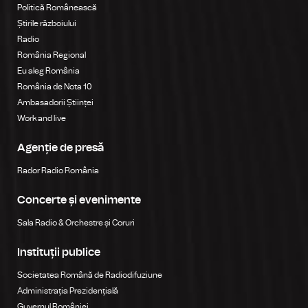
Politică Românească
Știrile războiului
Radio
România Regional
Eu aleg România
România de Nota 10
Ambasadorii Științei
Work and live
Agenție de presă
Rador Radio România
Concerte și evenimente
Sala Radio & Orchestre și Coruri
Instituții publice
Societatea Română de Radiodifuziune
Administrația Prezidențială
Guvernul României