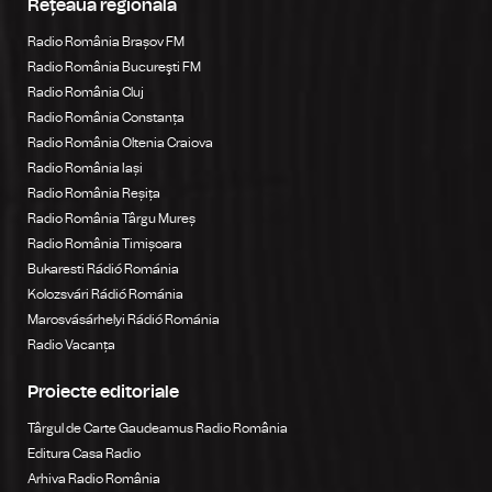
Rețeaua regională
Radio România Brașov FM
Radio România Bucureşti FM
Radio România Cluj
Radio România Constanța
Radio România Oltenia Craiova
Radio România Iași
Radio România Reșița
Radio România Târgu Mureș
Radio România Timișoara
Bukaresti Rádió Románia
Kolozsvári Rádió Románia
Marosvásárhelyi Rádió Románia
Radio Vacanța
Proiecte editoriale
Târgul de Carte Gaudeamus Radio România
Editura Casa Radio
Arhiva Radio România