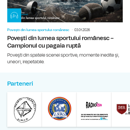
Povești din lumea sportului românesc
03.01.2026
Poveşti din lumea sportului românesc –
Campionul cu pagaia ruptă
Poveşti din spatele scenei sportive, momente inedite şi,
uneori, irepetabile.
Parteneri
Muzeul Național al Țăran
Liga Stu