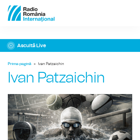
Ascultă Live
Prima pagină
»
Ivan Patzaichin
Ivan Patzaichin