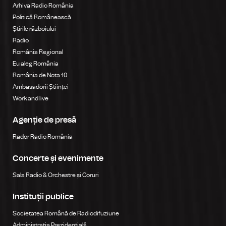
Arhiva Radio România
Politică Românească
Știrile războiului
Radio
România Regional
Eu aleg România
România de Nota 10
Ambasadorii Științei
Work and live
Agenție de presă
Rador Radio România
Concerte și evenimente
Sala Radio & Orchestre și Coruri
Instituții publice
Societatea Română de Radiodifuziune
Administrația Prezidențială