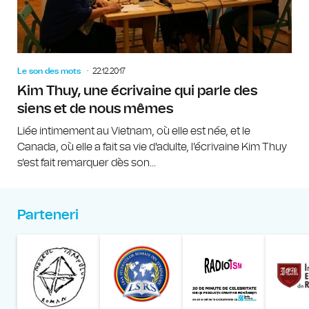
Le son des mots
22.12.2017
Kim Thuy, une écrivaine qui parle des
siens et de nous mêmes
Liée intimement au Vietnam, où elle est née, et le
Canada, où elle a fait sa vie d'adulte, l'écrivaine Kim Thuy
s'est fait remarquer dès son...
Parteneri
Muzeul Național al Țăran
Liga Stu