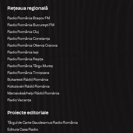
Rețeaua regională
Radio România Brașov FM
Radio România Bucureşti FM
Radio România Cluj
Radio România Constanța
Radio România Oltenia Craiova
Radio România Iași
Radio România Reșița
Radio România Târgu Mureș
Radio România Timișoara
Bukaresti Rádió Románia
Kolozsvári Rádió Románia
Marosvásárhelyi Rádió Románia
Radio Vacanța
Proiecte editoriale
Târgul de Carte Gaudeamus Radio România
Editura Casa Radio