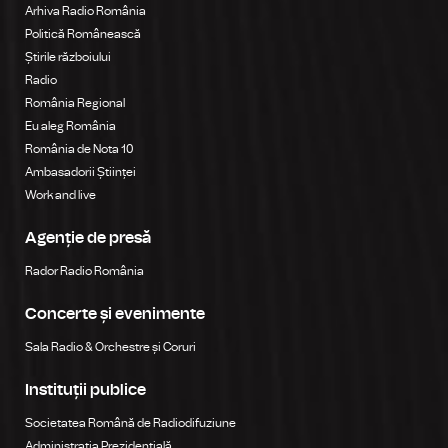
Arhiva Radio România
Politică Românească
Știrile războiului
Radio
România Regional
Eu aleg România
România de Nota 10
Ambasadorii Științei
Work and live
Agenție de presă
Rador Radio România
Concerte și evenimente
Sala Radio & Orchestre și Coruri
Instituții publice
Societatea Română de Radiodifuziune
Administrația Prezidențială