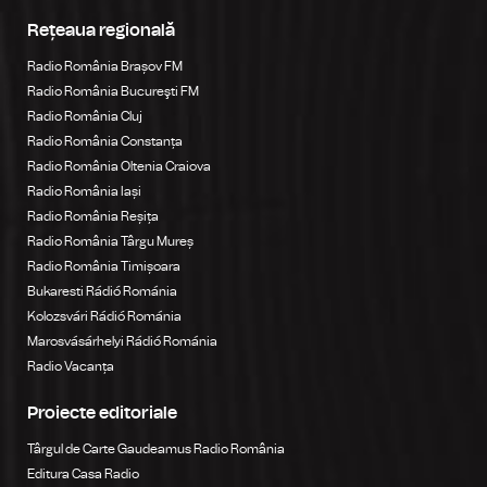
Rețeaua regională
Radio România Brașov FM
Radio România Bucureşti FM
Radio România Cluj
Radio România Constanța
Radio România Oltenia Craiova
Radio România Iași
Radio România Reșița
Radio România Târgu Mureș
Radio România Timișoara
Bukaresti Rádió Románia
Kolozsvári Rádió Románia
Marosvásárhelyi Rádió Románia
Radio Vacanța
Proiecte editoriale
Târgul de Carte Gaudeamus Radio România
Editura Casa Radio