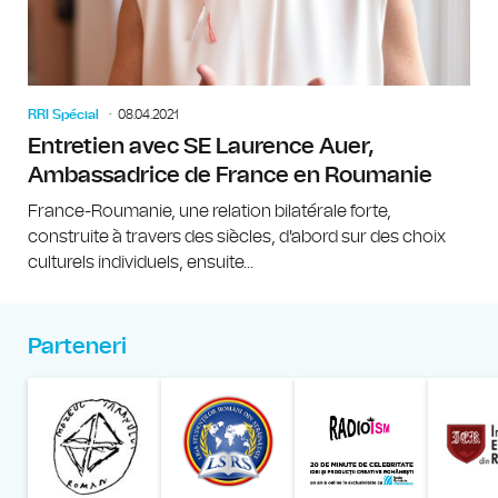
RRI Spécial
08.04.2021
Entretien avec SE Laurence Auer,
Ambassadrice de France en Roumanie
France-Roumanie, une relation bilatérale forte,
construite à travers des siècles, d'abord sur des choix
culturels individuels, ensuite...
Parteneri
Muzeul Național al Țăran
Liga Stu