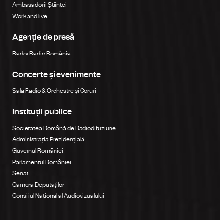
Ambasadorii Științei
Work and live
Agenție de presă
Rador Radio România
Concerte și evenimente
Sala Radio & Orchestre și Coruri
Instituții publice
Societatea Română de Radiodifuziune
Administrația Prezidențială
Guvernul României
Parlamentul României
Senat
Camera Deputaților
Consiliul Național al Audiovizualului