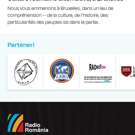
Nous vous emmenons à Bruxelles, dans un lieu de
compréhension -- de la culture, de l’histoire, des
particularités des peuples sis dans la partie...
Parteneri
Muzeul Național al Țăran
Liga Stu