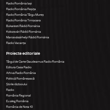
Radio România Iași
Radio România Reșița
Radio România Târgu Mureș
Radio România Timișoara
Bukaresti Rádió Románia
Kolozsvári Rádió Románia
Marosvásárhelyi Rádió Románia
Radio Vacanța
Proiecte editoriale
Târgul de Carte Gaudeamus Radio România
Editura Casa Radio
Arhiva Radio România
Politică Românească
Știrile războiului
Radio
România Regional
Eu aleg România
România de Nota 10