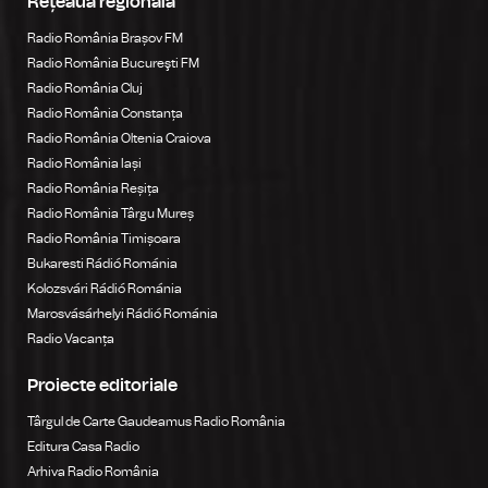
Rețeaua regională
Radio România Brașov FM
Radio România Bucureşti FM
Radio România Cluj
Radio România Constanța
Radio România Oltenia Craiova
Radio România Iași
Radio România Reșița
Radio România Târgu Mureș
Radio România Timișoara
Bukaresti Rádió Románia
Kolozsvári Rádió Románia
Marosvásárhelyi Rádió Románia
Radio Vacanța
Proiecte editoriale
Târgul de Carte Gaudeamus Radio România
Editura Casa Radio
Arhiva Radio România