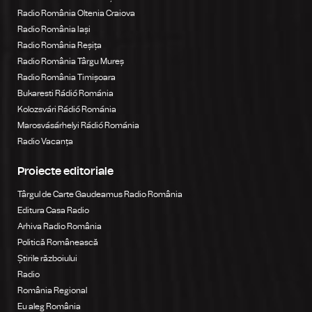
Radio România Oltenia Craiova
Radio România Iași
Radio România Reșița
Radio România Târgu Mureș
Radio România Timișoara
Bukaresti Rádió Románia
Kolozsvári Rádió Románia
Marosvásárhelyi Rádió Románia
Radio Vacanța
Proiecte editoriale
Târgul de Carte Gaudeamus Radio România
Editura Casa Radio
Arhiva Radio România
Politică Românească
Știrile războiului
Radio
România Regional
Eu aleg România