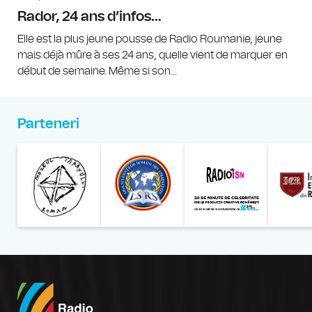
Rador, 24 ans d’infos…
Elle est la plus jeune pousse de Radio Roumanie, jeune
mais déjà mûre à ses 24 ans, quelle vient de marquer en
début de semaine. Même si son...
Parteneri
Muzeul Național al Țăran
Liga Stu