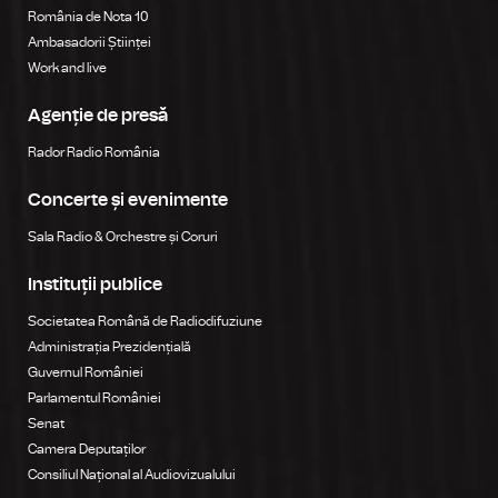
România de Nota 10
Ambasadorii Științei
Work and live
Agenție de presă
Rador Radio România
Concerte și evenimente
Sala Radio & Orchestre și Coruri
Instituții publice
Societatea Română de Radiodifuziune
Administrația Prezidențială
Guvernul României
Parlamentul României
Senat
Camera Deputaților
Consiliul Național al Audiovizualului