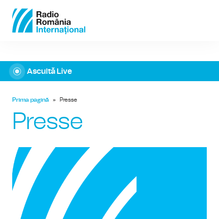
Ascultă Live
Prima pagină
»
Presse
Presse