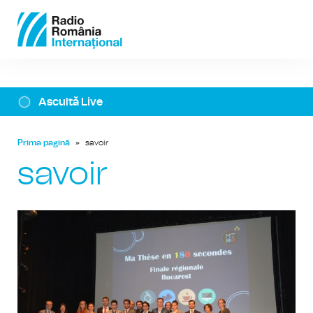
Ascultă Live
Prima pagină
»
savoir
savoir