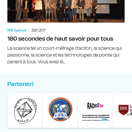
RRI Spécial
20.01.2017
180 secondes de haut savoir pour tous
La science tel un court-métrage d’action, la science qui
passionne, la science et les technologies de pointe qui
parlent à tous. Vous avez là,...
Parteneri
Muzeul Național al Țăran
Liga Stu