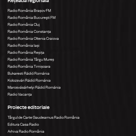
Rețeaua regională
Radio România Brașov FM
Radio România Bucureşti FM
Radio România Cluj
Radio România Constanța
Radio România Oltenia Craiova
Radio România Iași
Radio România Reșița
Radio România Târgu Mureș
Radio România Timișoara
Bukaresti Rádió Románia
Kolozsvári Rádió Románia
Marosvásárhelyi Rádió Románia
Radio Vacanța
Proiecte editoriale
Târgul de Carte Gaudeamus Radio România
Editura Casa Radio
Arhiva Radio România