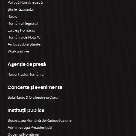
Politică Românească
Știrile războiului
Radio
România Regional
Eu aleg România
România de Nota 10
Ambasadorii Științei
Work and live
Agenție de presă
Rador Radio România
Concerte și evenimente
Sala Radio & Orchestre și Coruri
Instituții publice
Societatea Română de Radiodifuziune
Administrația Prezidențială
Guvernul României