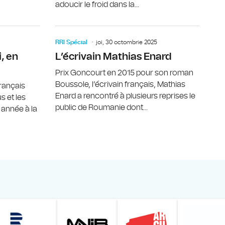
adoucir le froid dans la...
 de la sociologie moderne
Le métier de professeur de français sous la loupe
L’écrivain
RRI Spécial
joi, 30 octombrie 2025
, en
L’écrivain Mathias Enard
Prix Goncourt en 2015 pour son roman
Boussole, l’écrivain français, Mathias
français
Enard a rencontré à plusieurs reprises le
s et les
public de Roumanie dont...
e année à la
Online
z din România – Bucureşti
Muzeul Național de Artă al României
Le petit Journal
Radio Prague International
Muzeul Națio