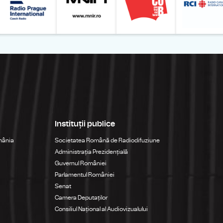
Instituții publice
mânia
Societatea Română de Radiodifuziune
Administrația Prezidențială
Guvernul României
Parlamentul României
Senat
Camera Deputaților
Consiliul Național al Audiovizualului