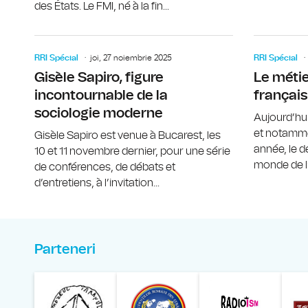
des États. Le FMI, né à la fin...
RRI Spécial
joi, 27 noiembrie 2025
RRI Spécial
Gisèle Sapiro, figure
Le métie
incontournable de la
français
sociologie moderne
Aujourd’hu
et notamme
Gisèle Sapiro est venue à Bucarest, les
année, le d
10 et 11 novembre dernier, pour une série
monde de l’
de conférences, de débats et
d’entretiens, à l’invitation...
Parteneri
Muzeul Național al Ț
Liga 