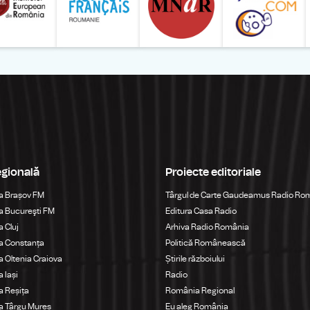
egională
Proiecte editoriale
a Brașov FM
Târgul de Carte Gaudeamus Radio Ro
 Bucureşti FM
Editura Casa Radio
 Cluj
Arhiva Radio România
a Constanța
Politică Românească
 Oltenia Craiova
Știrile războiului
 Iași
Radio
 Reșița
România Regional
a Târgu Mureș
Eu aleg România