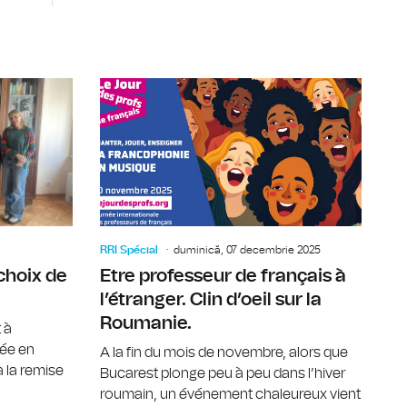
et de la pauvreté en Roumanie
Marché de Noël franco-roumain à Bucarest
Le Prix Go
RRI Spécial
duminică, 07 decembrie 2025
choix de
Etre professeur de français à
l’étranger. Clin d’oeil sur la
Roumanie.
 à
née en
A la fin du mois de novembre, alors que
 la remise
Bucarest plonge peu à peu dans l’hiver
roumain, un événement chaleureux vient