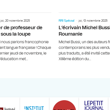
Gisèle Sapiro, figure incontournable
joi, 20 noiembrie 2025
RRI Spécial
joi, 13 noiembrie 2025
r de professeur de
L’écrivain Michel Bussi
 sous la loupe
Roumanie
i nous parlons francophonie
Michel Bussi, un des auteurs 
nt langue française ! Chaque
contemporains les plus vendu
ernier jeudi de novembre, le
plus traduits, a été invité cett
éducation met...
XIIIème édition du...
ăranului Român
Studentilor Romani din Strainatate - LSRS
Modernism | The Leading Romanian Art Magazine 
Institului European din România
Institutul France