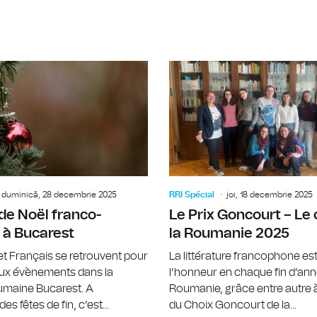
Irina Zamfirescu, sociologue, au suj
duminică, 28 decembrie 2025
RRI Spécial
joi, 18 decembrie 2025
de Noël franco-
Le Prix Goncourt – Le 
 à Bucarest
la Roumanie 2025
t Français se retrouvent pour
La littérature francophone est
ux évènements dans la
l’honneur en chaque fin d’an
oumaine Bucarest. A
Roumanie, grâce entre autre à
es fêtes de fin, c’est...
du Choix Goncourt de la...