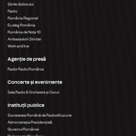
Știrile războiului
Radio
România Regional
Eu aleg România
România de Nota 10
Ambasadorii Științei
Work and live
Agenție de presă
Rador Radio România
Concerte și evenimente
Sala Radio & Orchestre și Coruri
Instituții publice
Societatea Română de Radiodifuziune
Administrația Prezidențială
Guvernul României