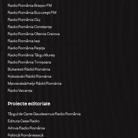
Radio România Brașov FM
Radio România Bucureşti FM
Radio România Cluj
Radio România Constanța
Radio România Oltenia Craiova
Radio România Iași
Radio România Reșița
Radio România Târgu Mureș
Radio România Timișoara
Bukaresti Rádió Románia
Kolozsvári Rádió Románia
Marosvásárhelyi Rádió Románia
Radio Vacanța
Proiecte editoriale
Târgul de Carte Gaudeamus Radio România
Editura Casa Radio
Arhiva Radio România
Politică Românească