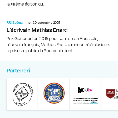
la XIIIème édition du...
RRI Spécial
joi, 30 octombrie 2025
L’écrivain Mathias Enard
Prix Goncourt en 2015 pour son roman Boussole,
l’écrivain français, Mathias Enard a rencontré à plusieurs
reprises le public de Roumanie dont...
Parteneri
Muzeul Național al Țăran
Liga Stu