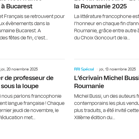
 à Bucarest
la Roumanie 2025
t Français se retrouvent pour
La littérature francophone est
ux évènements dans la
l’honneur en chaque fin d’an
oumaine Bucarest. A
Roumanie, grâce entre autre à
es fêtes de fin, c’est...
du Choix Goncourt de la...
Gisèle Sapiro, figure incontournable
joi, 20 noiembrie 2025
RRI Spécial
joi, 13 noiembrie 2025
r de professeur de
L’écrivain Michel Bussi
 sous la loupe
Roumanie
i nous parlons francophonie
Michel Bussi, un des auteurs 
nt langue française ! Chaque
contemporains les plus vendu
ernier jeudi de novembre, le
plus traduits, a été invité cett
éducation met...
XIIIème édition du...