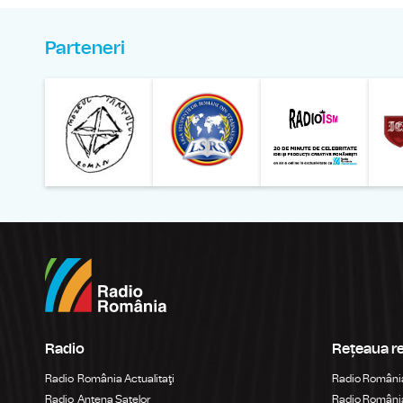
Parteneri
Muzeul Național al Ț
Liga 
Radio
Rețeaua r
Radio România Actualitaţi
Radio Români
Radio Antena Satelor
Radio România