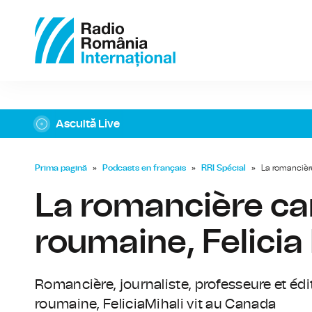
Ascultă Live
Prima pagină
»
Podcasts en français
»
RRI Spécial
»
La romancière
La romancière ca
roumaine, Felicia 
Romancière, journaliste, professeure et édit
roumaine, Felicia
Mihali vit au Canada