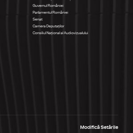
Guvernul României
Parlamentul României
Senat
Camera Deputaților
Consiliul Național al Audiovizualului
Modifică Setările