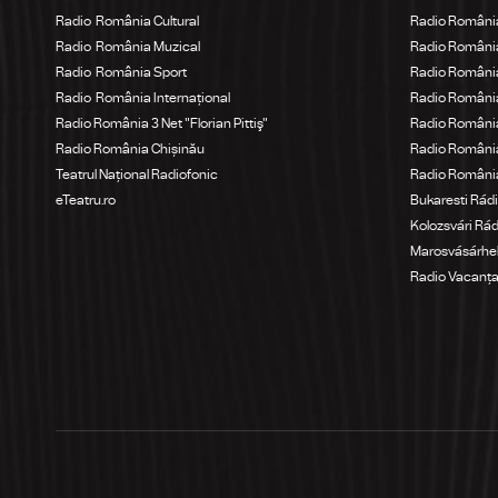
Radio România Cultural
Radio România
Radio România Muzical
Radio Români
Radio România Sport
Radio România
Radio România Internațional
Radio România
Radio România 3 Net "Florian Pittiş"
Radio România
Radio România Chișinău
Radio Români
Teatrul Național Radiofonic
Radio Români
eTeatru.ro
Bukaresti Rád
Kolozsvári Rá
Marosvásárhel
Radio Vacanț