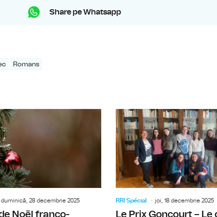
Share pe Whatsapp
ec
Romans
Irina Zamfirescu, sociologue, au suj
duminică, 28 decembrie 2025
RRI Spécial
joi, 18 decembrie 2025
de Noël franco-
Le Prix Goncourt – Le 