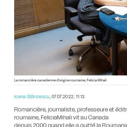
La romancière canadienne d’origine roumaine, Felicia Mihali
Ioana Stăncescu
, 07.07.2022, 11:13
Romancière, journaliste, professeure et éditr
roumaine, Felicia
Mihali vit au Canada
depuis 2000 quand elle a quitté la Roumanie,