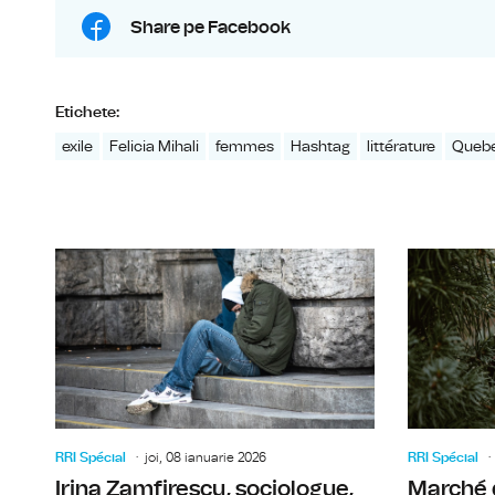
Share pe Facebook
Etichete:
exile
Felicia Mihali
femmes
Hashtag
littérature
Queb
RRI Spécial
joi, 08 ianuarie 2026
RRI Spécial
Irina Zamfirescu, sociologue,
Marché 