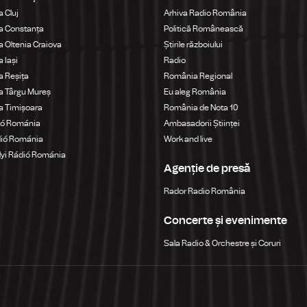
 Cluj
Arhiva Radio România
a Constanța
Politică Românească
 Oltenia Craiova
Știrile războiului
 Iași
Radio
 Reșița
România Regional
a Târgu Mureș
Eu aleg România
a Timișoara
România de Nota 10
ió Románia
Ambasadorii Științei
dió Románia
Work and live
yi Rádió Románia
Agenție de presă
a
Rador Radio România
Concerte și evenimente
Sala Radio & Orchestre și Coruri