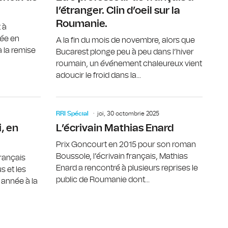
l’étranger. Clin d’oeil sur la
Roumanie.
 à
née en
A la fin du mois de novembre, alors que
 la remise
Bucarest plonge peu à peu dans l’hiver
roumain, un événement chaleureux vient
adoucir le froid dans la...
 de la sociologie moderne
Le métier de professeur de français sous la loupe
L’écrivain
RRI Spécial
joi, 30 octombrie 2025
, en
L’écrivain Mathias Enard
Prix Goncourt en 2015 pour son roman
Boussole, l’écrivain français, Mathias
français
Enard a rencontré à plusieurs reprises le
s et les
public de Roumanie dont...
e année à la