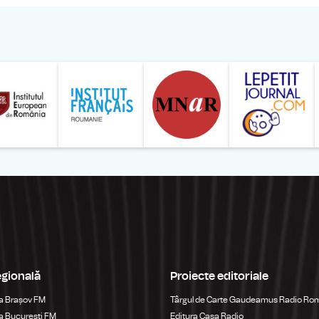
ăranului Român
Studentilor Romani din Strainatate - LSRS
Modernism | The Leading Romanian Art Magazine 
Institului European din România
Institutul France
egională
Proiecte editoriale
a Brașov FM
Târgul de Carte Gaudeamus Radio Ro
 Bucureşti FM
Editura Casa Radio