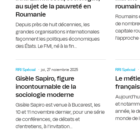
au sujet de la pauvreté en
roumain
Roumanie
Roumains e
de nombre
Depuis près de huit décennies, les
capitale r
grandes organisations internationales
l’approche d
façonnent les politiques économiques
des États. Le FMI, né à la fin...
RRI Spécial
joi, 27 noiembrie 2025
RRI Spécial
Gisèle Sapiro, figure
Le métie
incontournable de la
français
sociologie moderne
Aujourd’hu
et notamme
Gisèle Sapiro est venue à Bucarest, les
année, le d
10 et 11 novembre dernier, pour une série
monde de l’
de conférences, de débats et
d’entretiens, à l’invitation...