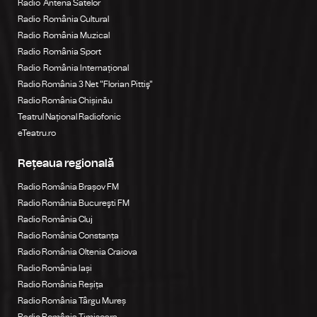
Radio Antena Satelor
Radio România Cultural
Radio România Muzical
Radio România Sport
Radio România Internațional
Radio România 3 Net "Florian Pittiş"
Radio România Chișinău
Teatrul Național Radiofonic
eTeatru.ro
Rețeaua regională
Radio România Brașov FM
Radio România Bucureşti FM
Radio România Cluj
Radio România Constanța
Radio România Oltenia Craiova
Radio România Iași
Radio România Reșița
Radio România Târgu Mureș
Radio România Timișoara