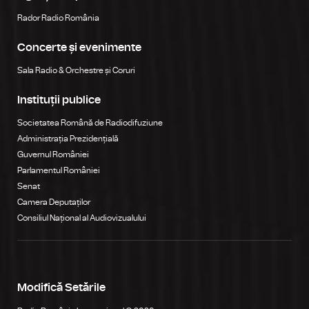
Rador Radio România
Concerte și evenimente
Sala Radio & Orchestre și Coruri
Instituții publice
Societatea Română de Radiodifuziune
Administrația Prezidențială
Guvernul României
Parlamentul României
Senat
Camera Deputaților
Consiliul Național al Audiovizualului
Modifică Setările