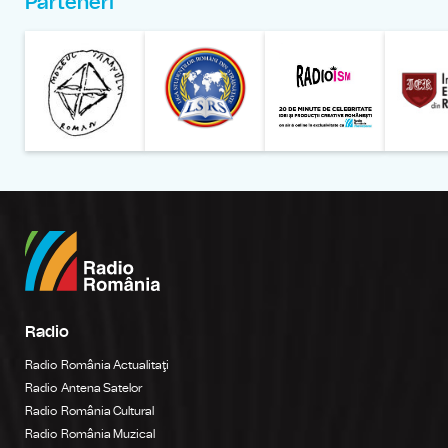
Parteneri
Muzeul Național al Țăran
Liga Stu
Radio
Radio România Actualitaţi
Radio Antena Satelor
Radio România Cultural
Radio România Muzical