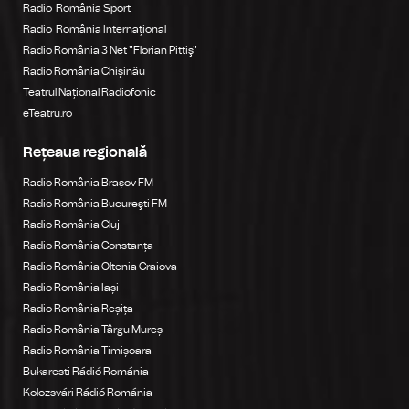
Radio România Sport
Radio România Internațional
Radio România 3 Net "Florian Pittiş"
Radio România Chișinău
Teatrul Național Radiofonic
eTeatru.ro
Rețeaua regională
Radio România Brașov FM
Radio România Bucureşti FM
Radio România Cluj
Radio România Constanța
Radio România Oltenia Craiova
Radio România Iași
Radio România Reșița
Radio România Târgu Mureș
Radio România Timișoara
Bukaresti Rádió Románia
Kolozsvári Rádió Románia