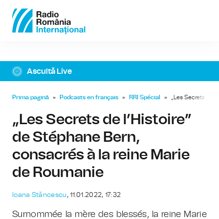
Ascultă Live
Prima pagină
»
Podcasts en français
»
RRI Spécial
»
„Les Secrets de l
„Les Secrets de l’Histoire”
de Stéphane Bern,
consacrés à la reine Marie
de Roumanie
Ioana Stăncescu
, 11.01.2022, 17:32
Surnommée la mère des blessés, la reine Marie