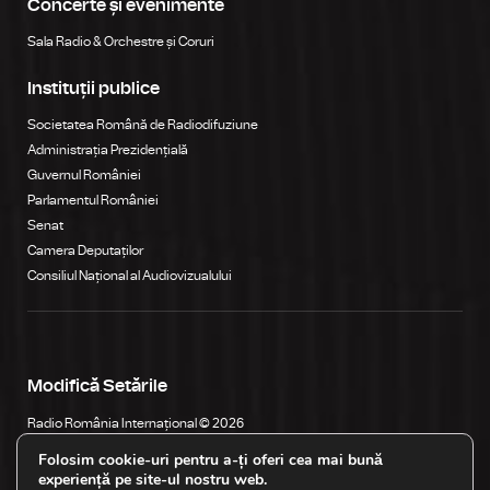
Concerte și evenimente
Sala Radio & Orchestre și Coruri
Instituții publice
Societatea Română de Radiodifuziune
Administrația Prezidențială
Guvernul României
Parlamentul României
Senat
Camera Deputaților
Consiliul Național al Audiovizualului
Modifică Setările
Radio România Internațional © 2026
Str. General Berthelot, Nr. 60-64, RO-010165, Bucureşti, România
Folosim cookie-uri pentru a-ți oferi cea mai bună
experiență pe site-ul nostru web.