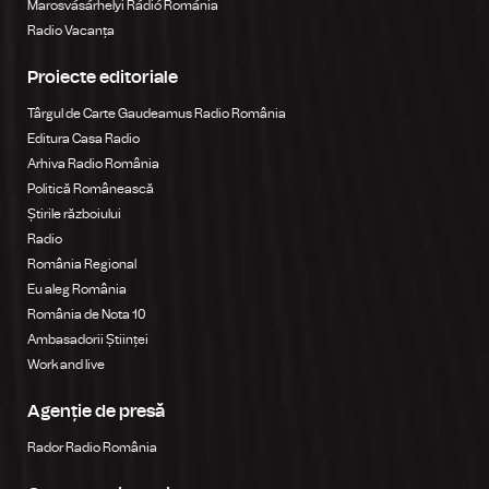
Marosvásárhelyi Rádió Románia
Radio Vacanța
Proiecte editoriale
Târgul de Carte Gaudeamus Radio România
Editura Casa Radio
Arhiva Radio România
Politică Românească
Știrile războiului
Radio
România Regional
Eu aleg România
România de Nota 10
Ambasadorii Științei
Work and live
Agenție de presă
Rador Radio România