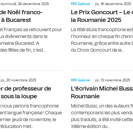
duminică, 28 decembrie 2025
RRI Spécial
joi, 18 decembrie 2025
de Noël franco-
Le Prix Goncourt – Le 
 à Bucarest
la Roumanie 2025
t Français se retrouvent pour
La littérature francophone est
ux évènements dans la
l’honneur en chaque fin d’an
oumaine Bucarest. A
Roumanie, grâce entre autre à
es fêtes de fin, c’est...
du Choix Goncourt de la...
Gisèle Sapiro, figure incontournable
joi, 20 noiembrie 2025
RRI Spécial
joi, 13 noiembrie 2025
r de professeur de
L’écrivain Michel Bussi
 sous la loupe
Roumanie
i nous parlons francophonie
Michel Bussi, un des auteurs 
nt langue française ! Chaque
contemporains les plus vendu
ernier jeudi de novembre, le
plus traduits, a été invité cett
éducation met...
XIIIème édition du...