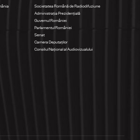
mânia
Societatea Română de Radiodifuziune
Administrația Prezidențială
Guvernul României
Parlamentul României
Senat
Camera Deputaților
Consiliul Național al Audiovizualului