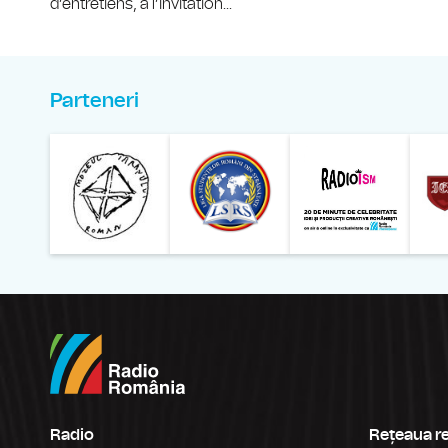
d’entretiens, à l’invitation...
Parteneri
Muzeul Național al Ț
Liga 
Radio
Rețeaua r