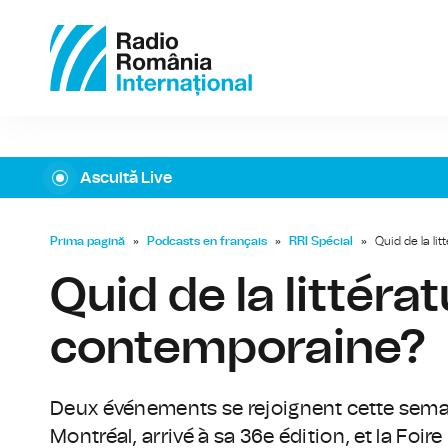
Ascultă Live
Prima pagină
»
Podcasts en français
»
RRI Spécial
»
Quid de la l
Quid de la littér
contemporaine?
Deux événements se rejoignent cette semaine
Montréal, arrivé à sa 36e édition, et la Foi