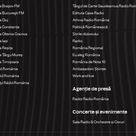
a Brașov FM
Târgul de Carte Gaudeamus Radio Ro
 Bucureşti FM
Editura Casa Radio
 Cluj
Arhiva Radio România
a Constanța
Politică Românească
 Oltenia Craiova
Știrile războiului
 Iași
Radio
 Reșița
România Regional
a Târgu Mureș
Eu aleg România
a Timișoara
România de Nota 10
ió Románia
Ambasadorii Științei
dió Románia
Work and live
yi Rádió Románia
Agenție de presă
a
Rador Radio România
Concerte și evenimente
Sala Radio & Orchestre și Coruri