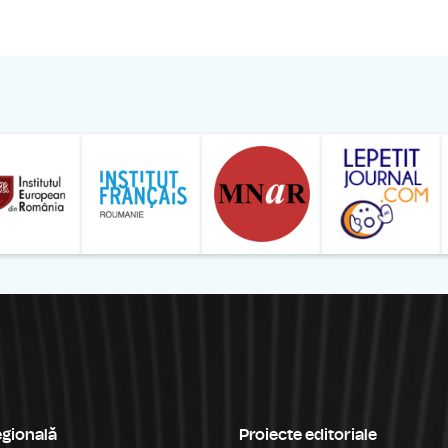
ăranului Român
Studentilor Romani din Strainatate - LSRS
Modernism | The Leading Romanian Art Magazine 
Institului European din România
Institutul France
egională
Proiecte editoriale