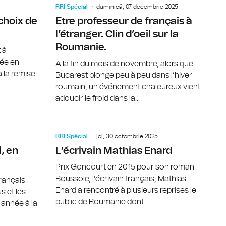
RRI Spécial
duminică, 07 decembrie 2025
choix de
Etre professeur de français à
l’étranger. Clin d’oeil sur la
Roumanie.
 à
née en
A la fin du mois de novembre, alors que
 la remise
Bucarest plonge peu à peu dans l’hiver
roumain, un événement chaleureux vient
adoucir le froid dans la...
 de la sociologie moderne
Le métier de professeur de français sous la loupe
L’écrivain
RRI Spécial
joi, 30 octombrie 2025
, en
L’écrivain Mathias Enard
Prix Goncourt en 2015 pour son roman
Boussole, l’écrivain français, Mathias
français
Enard a rencontré à plusieurs reprises le
s et les
public de Roumanie dont...
e année à la