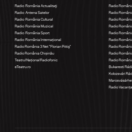
Radio România Actualitaţi
Radio Români
Radio Antena Satelor
Radio România
Radio România Cultural
Radio România
Radio România Muzical
Radio Români
Radio România Sport
Radio România
Radio România Internațional
Radio România
Radio România 3 Net "Florian Pittiş"
Radio România
Radio România Chișinău
Radio Români
Teatrul Național Radiofonic
Radio Români
eTeatru.ro
Bukaresti Rád
Kolozsvári Rá
Marosvásárhel
Radio Vacanț