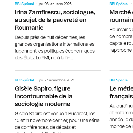
RRI Spécial
joi, 08 ianuarie 2026
RRI Spécial
Irina Zamfirescu, sociologue,
Marché 
au sujet de la pauvreté en
roumain
Roumanie
Roumains e
de nombre
Depuis près de huit décennies, les
capitale r
grandes organisations internationales
l’approche d
façonnent les politiques économiques
des États. Le FMI, né à la fin...
RRI Spécial
joi, 27 noiembrie 2025
RRI Spécial
Gisèle Sapiro, figure
Le métie
incontournable de la
français
sociologie moderne
Aujourd’hu
et notamme
Gisèle Sapiro est venue à Bucarest, les
année, le d
10 et 11 novembre dernier, pour une série
monde de l’
de conférences, de débats et