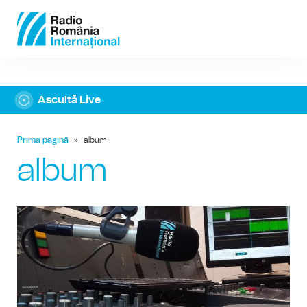
Ascultă Live
Prima pagină
»
album
album