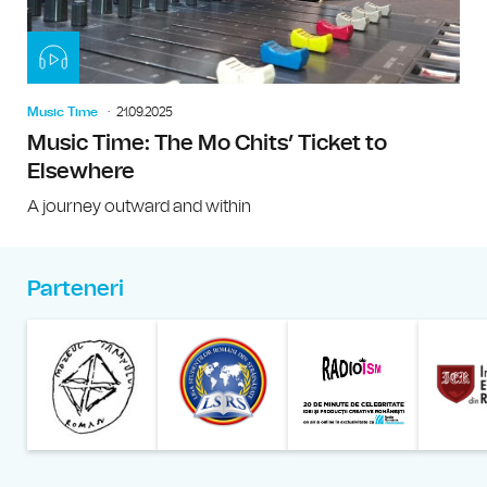
Music Time
21.09.2025
Music Time: The Mo Chits’ Ticket to
Elsewhere
A journey outward and within
Parteneri
Muzeul Național al Țăran
Liga Stu