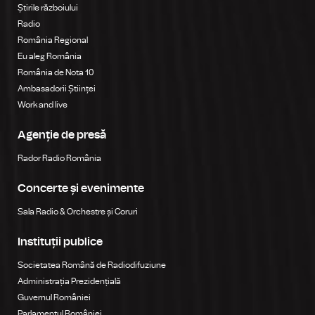
Știrile războiului
Radio
România Regional
Eu aleg România
România de Nota 10
Ambasadorii Științei
Work and live
Agenție de presă
Rador Radio România
Concerte și evenimente
Sala Radio & Orchestre și Coruri
Instituții publice
Societatea Română de Radiodifuziune
Administrația Prezidențială
Guvernul României
Parlamentul României