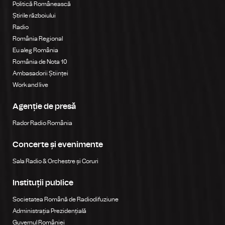
Politică Românească
Știrile războiului
Radio
România Regional
Eu aleg România
România de Nota 10
Ambasadorii Științei
Work and live
Agenție de presă
Rador Radio România
Concerte și evenimente
Sala Radio & Orchestre și Coruri
Instituții publice
Societatea Română de Radiodifuziune
Administrația Prezidențială
Guvernul României