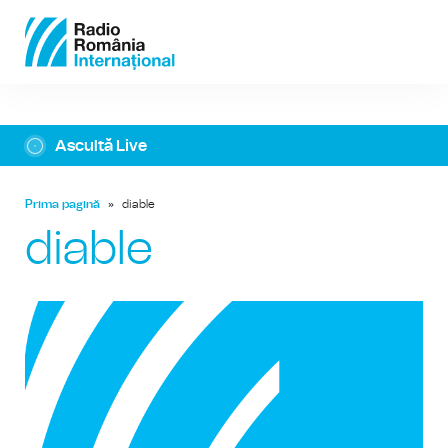
Ascultă Live
Prima pagină
»
diable
diable