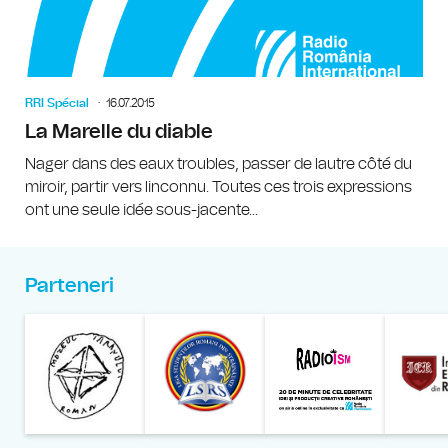
RRI Spécial
16.07.2015
La Marelle du diable
Nager dans des eaux troubles, passer de lautre côté du
miroir, partir vers linconnu. Toutes ces trois expressions
ont une seule idée sous-jacente...
Parteneri
Muzeul Național al Țăran
Liga Stu