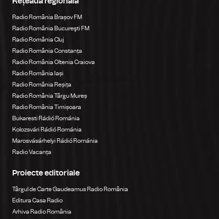
Rețeaua regională
Radio România Brașov FM
Radio România Bucureşti FM
Radio România Cluj
Radio România Constanța
Radio România Oltenia Craiova
Radio România Iași
Radio România Reșița
Radio România Târgu Mureș
Radio România Timișoara
Bukaresti Rádió Románia
Kolozsvári Rádió Románia
Marosvásárhelyi Rádió Románia
Radio Vacanța
Proiecte editoriale
Târgul de Carte Gaudeamus Radio România
Editura Casa Radio
Arhiva Radio România