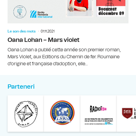
Le son des mots
01.11.2021
Oana Lohan – Mars violet
Oana Lohan a publié cette année son premier roman,
Mars Violet, aux Editions du Chemin de fer. Roumaine
d'origine et française d'adoption, elle...
Parteneri
Muzeul Național al Țăran
Liga Stu