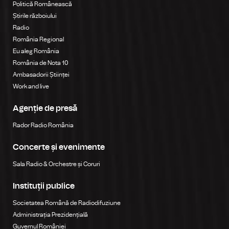
Politică Românească
Știrile războiului
Radio
România Regional
Eu aleg România
România de Nota 10
Ambasadorii Științei
Work and live
Agenție de presă
Rador Radio România
Concerte și evenimente
Sala Radio & Orchestre și Coruri
Instituții publice
Societatea Română de Radiodifuziune
Administrația Prezidențială
Guvernul României