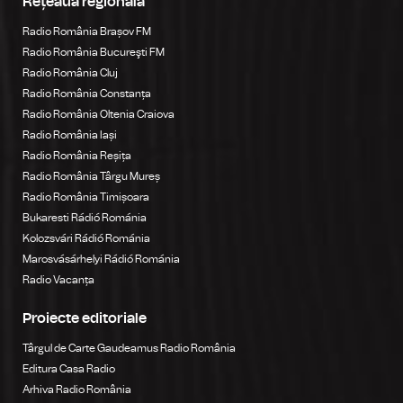
Rețeaua regională
Radio România Brașov FM
Radio România Bucureşti FM
Radio România Cluj
Radio România Constanța
Radio România Oltenia Craiova
Radio România Iași
Radio România Reșița
Radio România Târgu Mureș
Radio România Timișoara
Bukaresti Rádió Románia
Kolozsvári Rádió Románia
Marosvásárhelyi Rádió Románia
Radio Vacanța
Proiecte editoriale
Târgul de Carte Gaudeamus Radio România
Editura Casa Radio
Arhiva Radio România