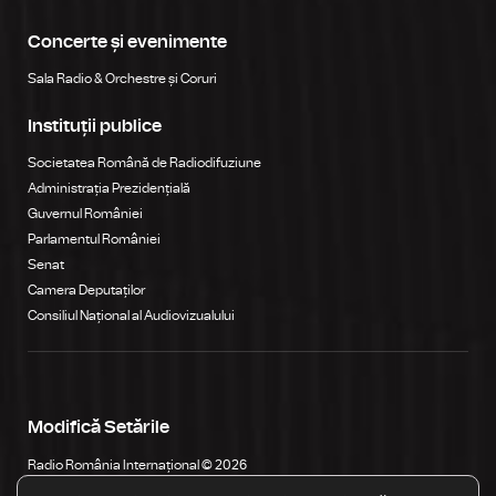
Concerte și evenimente
Sala Radio & Orchestre și Coruri
Instituții publice
Societatea Română de Radiodifuziune
Administrația Prezidențială
Guvernul României
Parlamentul României
Senat
Camera Deputaților
Consiliul Național al Audiovizualului
Modifică Setările
Radio România Internațional © 2026
Str. General Berthelot, Nr. 60-64, RO-010165, Bucureşti, România