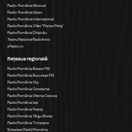
Radio România Muzical
Radio România Sport
Radio România Internațional
Radio România 3 Net "Florian Pittiş"
Radio România Chișinău
Teatrul Național Radiofonic
eTeatru.ro
Rețeaua regională
Radio România Brașov FM
Radio România Bucureşti FM
Radio România Cluj
Radio România Constanța
Radio România Oltenia Craiova
Radio România Iași
Radio România Reșița
Radio România Târgu Mureș
Radio România Timișoara
Bukaresti Rádió Románia