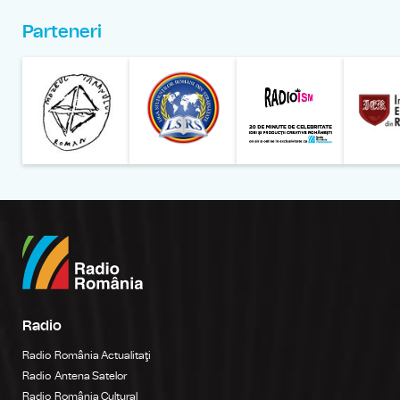
Parteneri
Muzeul Național al Țăran
Liga Stu
Radio
Radio România Actualitaţi
Radio Antena Satelor
Radio România Cultural