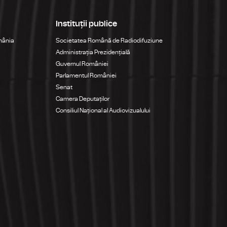
Instituții publice
mânia
Societatea Română de Radiodifuziune
Administrația Prezidențială
Guvernul României
Parlamentul României
Senat
Camera Deputaților
Consiliul Național al Audiovizualului