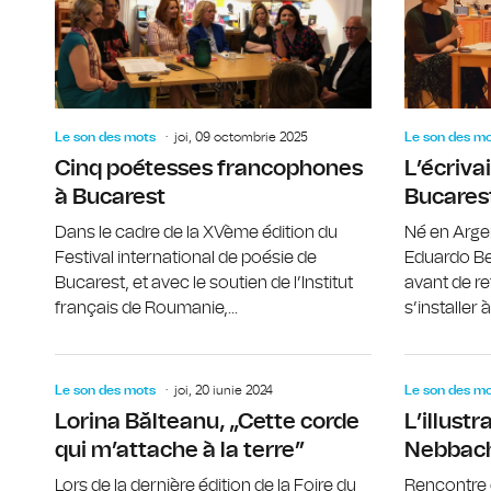
Le son des mots
joi, 09 octombrie 2025
Le son des m
Cinq poétesses francophones
L’écriva
à Bucarest
Bucares
Dans le cadre de la XVème édition du
Né en Argen
Festival international de poésie de
Eduardo Ber
Bucarest, et avec le soutien de l’Institut
avant de r
français de Roumanie,...
s’installer 
Le son des mots
joi, 20 iunie 2024
Le son des m
Lorina Bălteanu, „Cette corde
L’illust
qui m’attache à la terre”
Nebbac
Lors de la dernière édition de la Foire du
Rencontre 