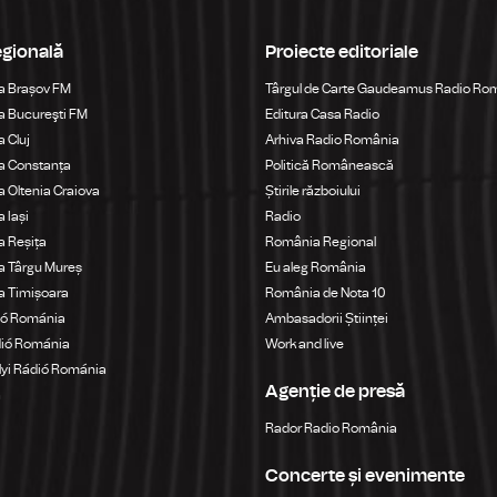
egională
Proiecte editoriale
a Brașov FM
Târgul de Carte Gaudeamus Radio Ro
 Bucureşti FM
Editura Casa Radio
 Cluj
Arhiva Radio România
a Constanța
Politică Românească
 Oltenia Craiova
Știrile războiului
 Iași
Radio
 Reșița
România Regional
a Târgu Mureș
Eu aleg România
a Timișoara
România de Nota 10
ió Románia
Ambasadorii Științei
dió Románia
Work and live
yi Rádió Románia
Agenție de presă
a
Rador Radio România
Concerte și evenimente