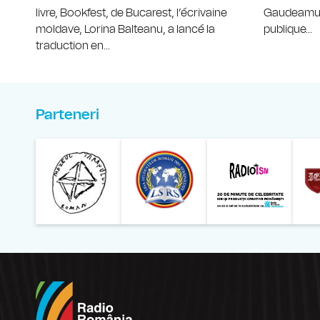
livre, Bookfest, de Bucarest, l’écrivaine
Gaudeamus,
moldave, Lorina Balteanu, a lancé la
publique...
traduction en...
Parteneri
Muzeul Național al Ț
Liga 