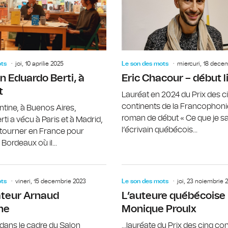
ots
joi, 10 aprilie 2025
Le son des mots
miercuri, 18 dece
in Eduardo Berti, à
Eric Chacour – début l
t
Lauréat en 2024 du Prix des c
continents de la Francophoni
tine, à Buenos Aires,
roman de début « Ce que je sai
ti a vécu à Paris et à Madrid,
l’écrivain québécois...
etourner en France pour
à Bordeaux où il...
Lorina Bălteanu, „Cette corde qui m’a
ots
vineri, 15 decembrie 2023
Le son des mots
joi, 23 noiembrie 
rateur Arnaud
L’auteure québécoise
he
Monique Proulx
dans le cadre du Salon
...lauréate du Prix des cinq co