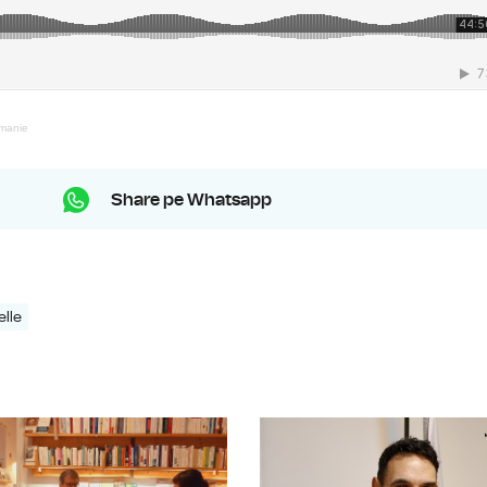
umanie
Share pe Whatsapp
elle
Cinq poétesses francophones à Buc