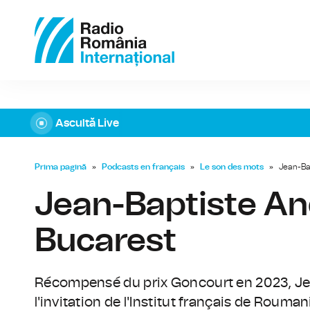
Ascultă Live
Prima pagină
»
Podcasts en français
»
Le son des mots
»
Jean-Bap
Jean-Baptiste And
Bucarest
Récompensé du prix Goncourt en 2023, Jea
l'invitation de l'Institut français de Roumani