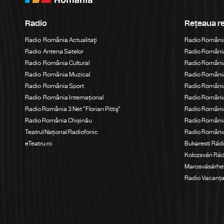
Radio
Rețeaua r
Radio România Actualitaţi
Radio Români
Radio Antena Satelor
Radio România
Radio România Cultural
Radio România
Radio România Muzical
Radio Români
Radio România Sport
Radio România
Radio România Internațional
Radio România
Radio România 3 Net "Florian Pittiş"
Radio România
Radio România Chișinău
Radio Români
Teatrul Național Radiofonic
Radio Români
eTeatru.ro
Bukaresti Rád
Kolozsvári Rá
Marosvásárhel
Radio Vacanț