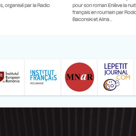
 organisé par la Radio
pour son roman Enlève la nuit,
français en roumain par Rodi
Baconski et Alina...
ăranului Român
Studentilor Romani din Strainatate - LSRS
Modernism | The Leading Romanian Art Magazine 
Institului European din România
Institutul France