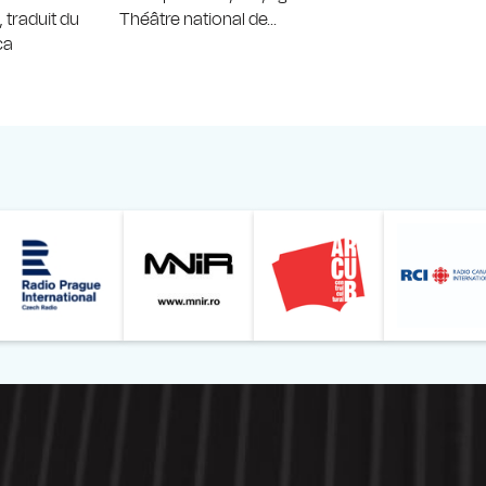
 traduit du
Théâtre national de...
ca
Online
z din România – Bucureşti
Muzeul Național de Artă al României
Le petit Journal
Radio Prague International
Muzeul Națio