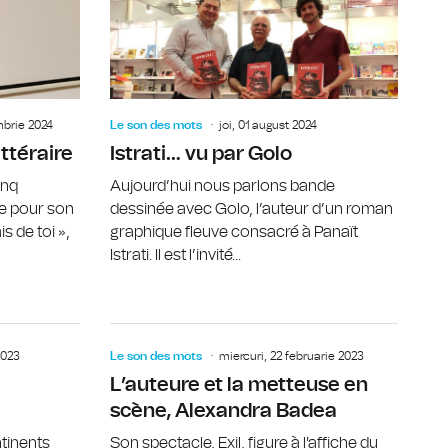
mbrie 2024
Le son des mots
joi, 01 august 2024
ittéraire
Istrati… vu par Golo
inq
Aujourd’hui nous parlons bande
e pour son
dessinée avec Golo, l’auteur d’un roman
s de toi »,
graphique fleuve consacré à Panaït
Istrati. Il est l’invité...
ttache à la terre”
L’illustrateur Arnaud Nebbache
L’auteure 
2023
Le son des mots
miercuri, 22 februarie 2023
L’auteure et la metteuse en
scène, Alexandra Badea
ntinents
Son spectacle, Exil, figure à l'affiche du