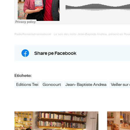
RadioRomaniaInternational
·
Le son des mots- Jean-Baptiste Andrea, présent en Ro
Share pe Facebook
Etichete:
Editions Trei
Goncourt
Jean- Baptiste Andrea
Veiller sur 