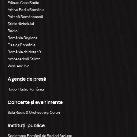
Editura Casa Radio
Arhiva Radio România
Politică Românească
Știrile războiului
Radio
România Regional
Eu aleg România
România de Nota 10
Ambasadorii Științei
Work and live
Agenție de presă
Rador Radio România
Concerte și evenimente
Sala Radio & Orchestre și Coruri
Instituții publice
Societatea Română de Radiodifuziune