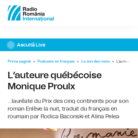
Ascultă Live
Prima pagină
»
Podcasts en français
»
Le son des mots
»
L’auteure qu
L’auteure québécoise
Monique Proulx
...lauréate du Prix des cinq continents pour son
roman Enlève la nuit, traduit du français en
roumain par Rodica Baconski et Alina Pelea