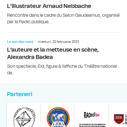
L’illustrateur Arnaud Nebbache
Rencontre dans le cadre du Salon Gaudeamus, organisé
par la Radio publique...
Le son des mots
miercuri, 22 februarie 2023
L’auteure et la metteuse en scène,
Alexandra Badea
Son spectacle, Exil, figure à l'affiche du Théâtre national
de...
Parteneri
Muzeul Național al Țăran
Liga Stu