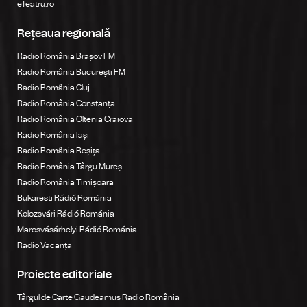
eTeatru.ro
Rețeaua regională
Radio România Brașov FM
Radio România Bucureşti FM
Radio România Cluj
Radio România Constanța
Radio România Oltenia Craiova
Radio România Iași
Radio România Reșița
Radio România Târgu Mureș
Radio România Timișoara
Bukaresti Rádió Románia
Kolozsvári Rádió Románia
Marosvásárhelyi Rádió Románia
Radio Vacanța
Proiecte editoriale
Târgul de Carte Gaudeamus Radio România