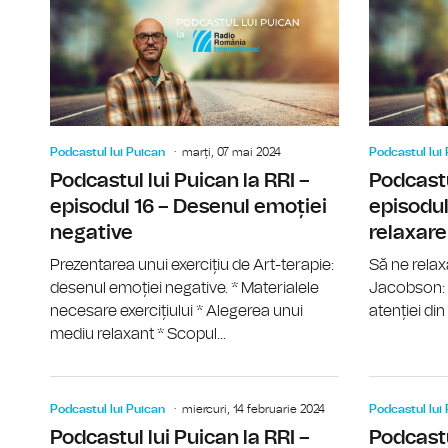
Podcastul lui Puican
marți, 07 mai 2024
Podcastul lui
Podcastul lui Puican la RRI –
Podcastu
episodul 16 – Desenul emoției
episodul
negative
relaxar
Prezentarea unui exercițiu de Art-terapie:
Să ne relax
desenul emoției negative. * Materialele
Jacobson: 
necesare exercițiului * Alegerea unui
atenției din 
mediu relaxant * Scopul...
Podcastul lui Puican
miercuri, 14 februarie 2024
Podcastul lui
Podcastul lui Puican la RRI –
Podcastu