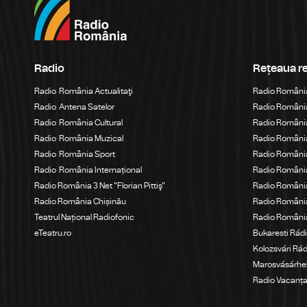
Radio
Rețeaua r
Radio România Actualitaţi
Radio Români
Radio Antena Satelor
Radio România
Radio România Cultural
Radio România
Radio România Muzical
Radio Români
Radio România Sport
Radio România
Radio România Internațional
Radio România
Radio România 3 Net "Florian Pittiş"
Radio România
Radio România Chișinău
Radio Români
Teatrul Național Radiofonic
Radio Români
eTeatru.ro
Bukaresti Rád
Kolozsvári Rá
Marosvásárhel
Radio Vacanț