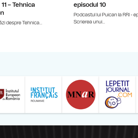
 11 – Tehnica
episodul 10
on
Podcastul lui Puican la RRI - e
Scrierea unui...
zi despre Tehnica...
ăranului Român
Studentilor Romani din Strainatate - LSRS
Modernism | The Leading Romanian Art Magazine 
Institului European din România
Institutul France