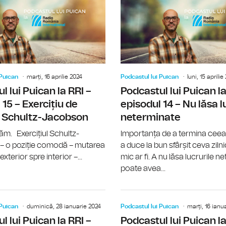
 Puican
marți, 16 aprilie 2024
Podcastul lui Puican
luni, 15 aprilie
l lui Puican la RRI –
Podcastul lui Puican la
 15 – Exercițiu de
episodul 14 – Nu lăsa l
e Schultz-Jacobson
neterminate
ăm. Exercițiul Schultz-
Importanța de a termina ceea 
– o poziție comodă – mutarea
a duce la bun sfârșit ceva zilni
exterior spre interior –...
mic ar fi. A nu lăsa lucrurile 
poate avea...
Podcastul lui Puican la RRI – episodul 1
 Puican
duminică, 28 ianuarie 2024
Podcastul lui Puican
marți, 16 ianu
l lui Puican la RRI –
Podcastul lui Puican la