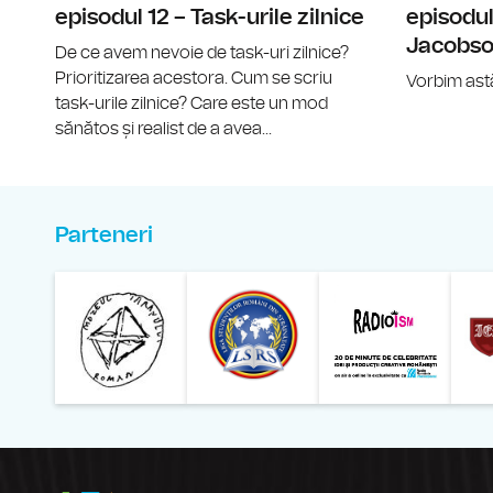
episodul 12 – Task-urile zilnice
episodul
Jacobs
De ce avem nevoie de task-uri zilnice?
Prioritizarea acestora. Cum se scriu
Vorbim astă
task-urile zilnice? Care este un mod
sănătos și realist de a avea...
Parteneri
Muzeul Național al Ț
Liga 