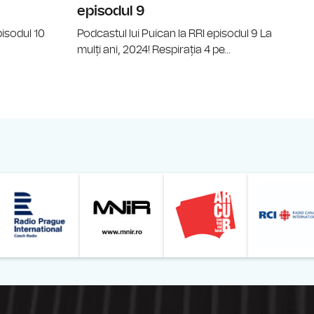
episodul 9
pisodul 10
Podcastul lui Puican la RRI episodul 9 La
mulți ani, 2024! Respirația 4 pe...
Online
z din România – Bucureşti
Muzeul Național de Artă al României
Le petit Journal
Radio Prague International
Muzeul Națio