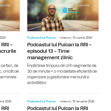
 2024
Podcastul lui Puican
miercuri, 13 martie 2024
 RRI –
Podcastul lui Puican la RRI –
ucrurile
episodul 13 – Time
management zilnic
ce faci, de
Împărțirea timpului din zi în segmente de
c, oricât de
30 de minute = o modalitate eficientă de
neterminate
organizare și gestionare mai bună a
activităților...
2 – Task-urile zilnice
Podcastul lui Puican la RRI – episodul 11 – Tehnica Jaco
Podcastul l
arie 2024
Podcastul lui Puican
miercuri, 10 ianuarie 2024
 RRI
Podcastul lui Puican la RRI