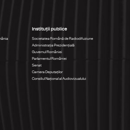
Instituții publice
mânia
Societatea Română de Radiodifuziune
Administrația Prezidențială
Guvernul României
Parlamentul României
Senat
Camera Deputaților
Consiliul Național al Audiovizualului