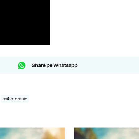
Share pe Whatsapp
psihoterapie
Podcastul lui Puican la RRI – episodul