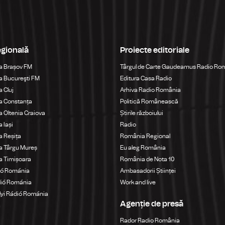
egională
Proiecte editoriale
a Brașov FM
Târgul de Carte Gaudeamus Radio Ro
 Bucureşti FM
Editura Casa Radio
 Cluj
Arhiva Radio România
a Constanța
Politică Românească
 Oltenia Craiova
Știrile războiului
 Iași
Radio
 Reșița
România Regional
a Târgu Mureș
Eu aleg România
a Timișoara
România de Nota 10
ió Románia
Ambasadorii Științei
dió Románia
Work and live
yi Rádió Románia
Agenție de presă
a
Rador Radio România