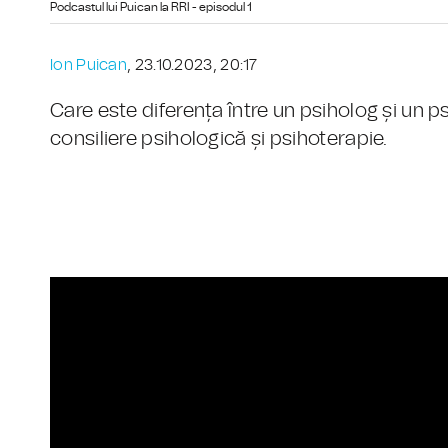
Podcastul lui Puican la RRI - episodul 1
Ion Puican
, 23.10.2023, 20:17
Care este diferența între un psiholog și un p
consiliere psihologică și psihoterapie.