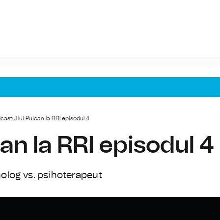
castul lui Puican la RRI episodul 4
an la RRI episodul 4
iholog vs. psihoterapeut